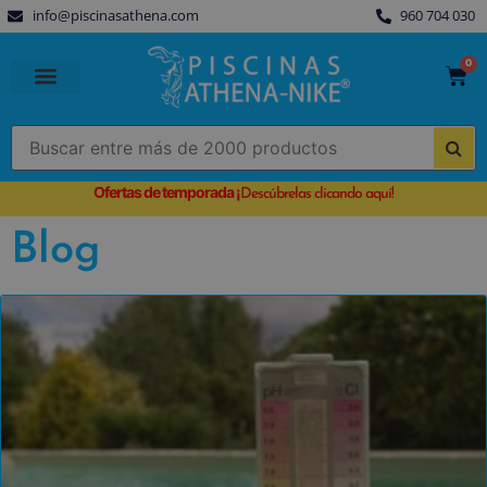
info@piscinasathena.com
960 704 030
0
PISCINAS PREFABRICADAS
PISCINAS DESMONTABLES
CUBIERTAS PARA PISCINA
Ofertas de temporada
¡
Descúbrelas clicando aquí!
Blog