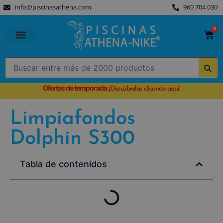
info@piscinasathena.com
960 704 030
0
PISCINAS PREFABRICADAS
PISCINAS DESMONTABLES
CUBIERTAS PARA PISCINA
Ofertas de temporada
¡
Descúbrelas clicando aquí!
Limpiafondos
Dolphin S300
Tabla de contenidos