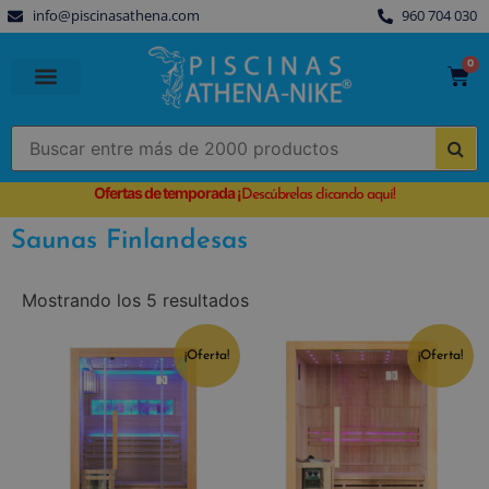
info@piscinasathena.com
960 704 030
0
PISCINAS PREFABRICADAS
PISCINAS DESMONTABLES
CUBIERTAS PARA PISCINA
Ofertas de temporada
¡
Descúbrelas clicando aquí!
Saunas Finlandesas
Mostrando los 5 resultados
¡Oferta!
¡Oferta!