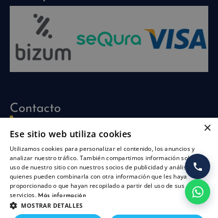
Contacto
960 704 030
×
Ese sitio web utiliza cookies
info@piscinasathena.com
Utilizamos cookies para personalizar el contenido, los anuncios y
622 708 694 (solo whatsapp)
analizar nuestro tráfico. También compartimos información sobre su
uso de nuestro sitio con nuestros socios de publicidad y análisis,
L-V: 09:30h-13:30h
quienes pueden combinarla con otra información que les haya
L-J: 15:30h-17:30h
proporcionado o que hayan recopilado a partir del uso de sus
servicios.
Síguenos
Más información
MOSTRAR DETALLES