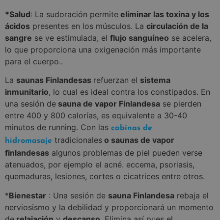
*Salud
: La sudoración permite
eliminar las toxina y los
ácidos
presentes en los músculos. La
circulación de la
sangre
se ve estimulada, el
flujo sanguíneo
se acelera,
lo que proporciona una oxigenación más importante
para el cuerpo..
La
saunas Finlandesas
refuerzan el
sistema
inmunitario
, lo cual es ideal contra los constipados. En
una sesión de
sauna de vapor Finlandesa
se pierden
entre 400 y 800 calorías, es equivalente a 30-40
minutos de running. Con las
cabinas de
tradicionales
o saunas de vapor
hidromasaje
finlandesas
algunos problemas de piel pueden verse
atenuados, por ejemplo el acné. eccema, psoriasis,
quemaduras, lesiones, cortes o cicatrices entre otros.
*
Bienestar
: Una sesión de
sauna Finlandesa
rebaja el
nerviosismo y la debilidad y proporcionará un momento
de
relajación
y
descanso
. Elimina así pues el