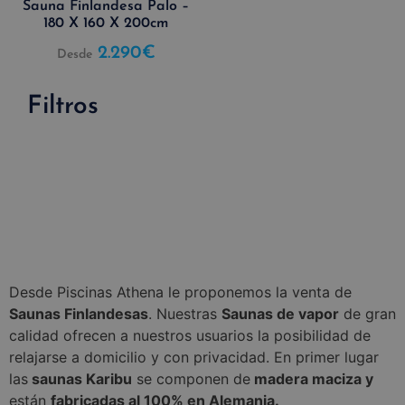
Sauna Finlandesa Palo –
180 X 160 X 200cm
2.290
€
Desde
Filtros
Eliminar filtros
Precio
Oferta
Stock
€
€
En
En
oferta
stock
Desde Piscinas Athena le proponemos la venta de
Saunas Finlandesas
. Nuestras
Saunas de vapor
de gran
calidad ofrecen a nuestros usuarios la posibilidad de
relajarse a domicilio y con privacidad. En primer lugar
las
saunas Karibu
se componen de
madera maciza y
están
fabricadas al 100% en Alemania.