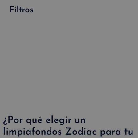
Filtros
Eliminar filtros
Precio
Oferta
Stock
Limpieza
€
€
Fondo con
pequeña
En
En
pendiente(1)
oferta
stock
Fondo y
paredes(3)
Fondo,
paredes y
línea de
flotación(1)
¿Por qué elegir un
limpiafondos Zodiac para tu