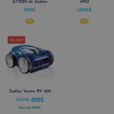
GT3220 de Zodiac
4WD
769
€
1.800
€
Sin stock
Zodiac Vortex RV 400
1.150
€
890
€
Ahorras
260
€