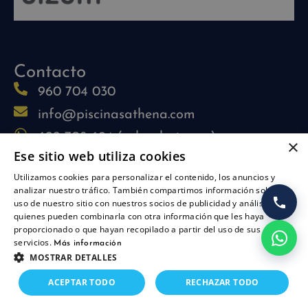
Contacto
960 704 030
info@piscinasathena.com
622 708 694 (solo whatsapp)
×
Ese sitio web utiliza cookies
L-V: 09:30h-13:30h
Utilizamos cookies para personalizar el contenido, los anuncios y
L-J: 15:30h-17:30h
analizar nuestro tráfico. También compartimos información sobre su
Síguenos
uso de nuestro sitio con nuestros socios de publicidad y análisis,
quienes pueden combinarla con otra información que les haya
proporcionado o que hayan recopilado a partir del uso de sus
servicios.
Más información
MOSTRAR DETALLES
ACEPTAR TODO
RECHAZAR TODO