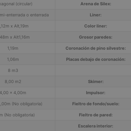
agonal (circular)
Arena de Silex:
mi-enterrada o enterrada
Liner:
,12m x Alt,19m
Color liner:
,48m x Alt1,16m
Grosor paredes:
1,19m
Coronación de pino silvestre:
1,06m
Placas debajo de coronación:
8 m3
8,00 m2
Skimer:
4,00 x 4,00m
Impulsor:
,00m (No obligatoria)
Fieltro de fondo/suelo:
m (No obligatoria)
Fieltro de pared:
Escalera interior: