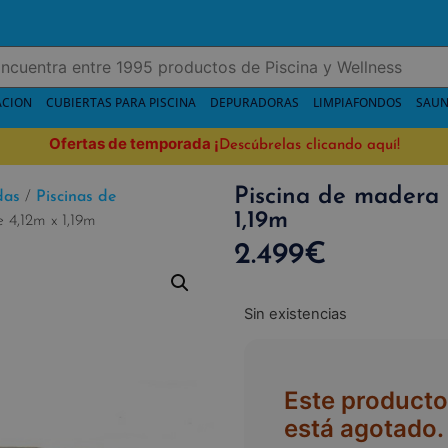
ACION
CUBIERTAS PARA PISCINA
DEPURADORAS
LIMPIAFONDOS
SAUN
Ofertas de temporada
¡
Descúbrelas clicando aquí!
Piscina de madera 
das
/
Piscinas de
1,19m
 4,12m x 1,19m
2.499
€
Sin existencias
Este producto
está agotado.