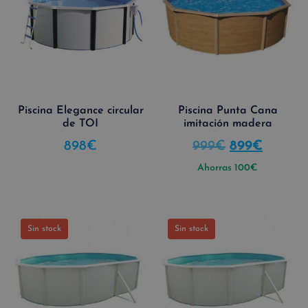
Piscina Elegance circular
Piscina Punta Cana
de TOI
imitación madera
898
€
999
€
899
€
Ahorras
100
€
Sin stock
Sin stock