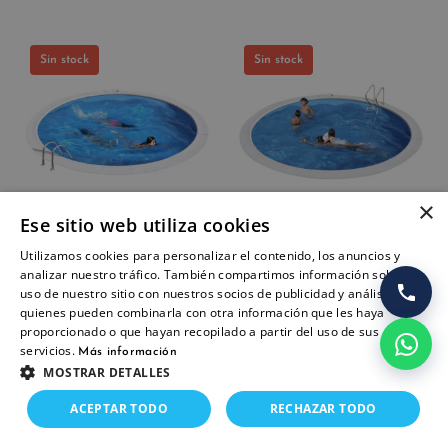
Sin stock
Sin stock
×
Ese sitio web utiliza cookies
Utilizamos cookies para personalizar el contenido, los anuncios y
Piscina enterrada
Piscina Moorea circular
analizar nuestro tráfico. También compartimos información sobre su
Madagascar circular de
de GRE
uso de nuestro sitio con nuestros socios de publicidad y análisis,
GRE
3.099
€
quienes pueden combinarla con otra información que les haya
2.839
€
proporcionado o que hayan recopilado a partir del uso de sus
servicios.
Más información
MOSTRAR DETALLES
ACEPTAR TODO
RECHAZAR TODO
Sin stock
Sin stock