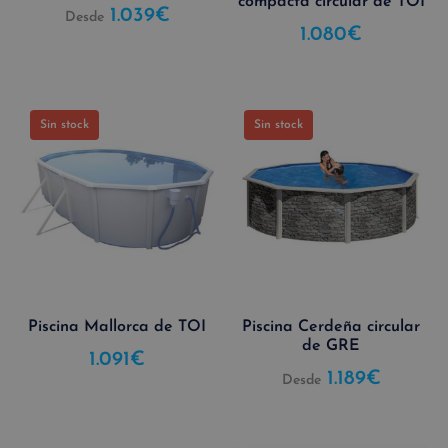
compacta circular de TOI
1.039
€
Desde
1.080
€
Sin stock
Sin stock
Piscina Mallorca de TOI
Piscina Cerdeña circular
de GRE
1.091
€
1.189
€
Desde