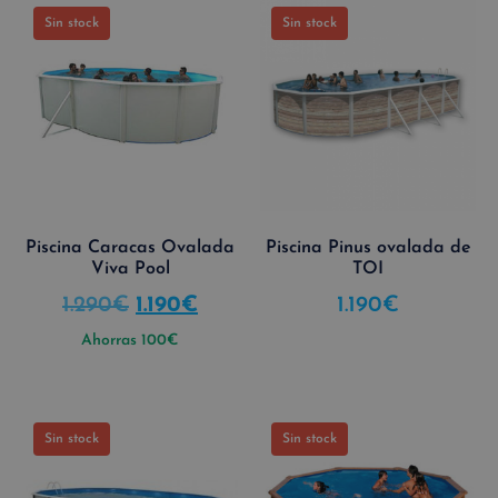
Sin stock
Sin stock
Piscina Caracas Ovalada
Piscina Pinus ovalada de
Viva Pool
TOI
1.290
€
1.190
€
1.190
€
Ahorras
100
€
Sin stock
Sin stock