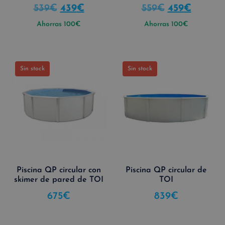
539
€
439
€
559
€
459
€
Ahorras
100
€
Ahorras
100
€
Sin stock
Sin stock
Piscina QP circular con
Piscina QP circular de
skimer de pared de TOI
TOI
675
€
839
€