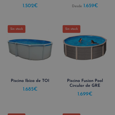
1.502
€
1.659
€
Desde
Sin stock
Sin stock
Piscina Ibiza de TOI
Piscina Fusion Pool
Circular de GRE
1.685
€
1.699
€