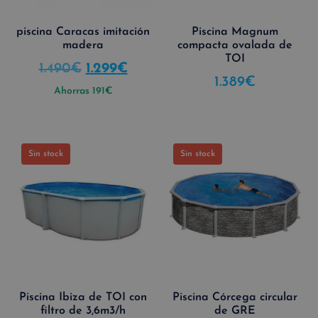
piscina Caracas imitación
Piscina Magnum
madera
compacta ovalada de
TOI
1.490
€
1.299
€
1.389
€
Ahorras
191
€
Sin stock
Sin stock
Piscina Ibiza de TOI con
Piscina Córcega circular
filtro de 3,6m3/h
de GRE