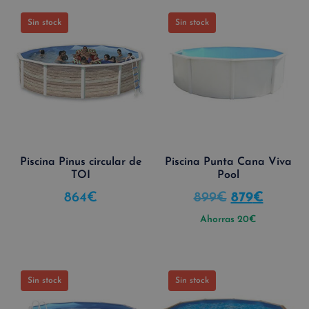
Sin stock
Sin stock
Piscina Pinus circular de
Piscina Punta Cana Viva
TOI
Pool
864
€
899
€
879
€
Ahorras
20
€
Sin stock
Sin stock