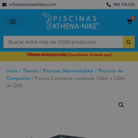
info@piscinasathena.com
960 704 030
0
PISCINAS PREFABRICADAS
PISCINAS DESMONTABLES
CUBIERTAS PARA PISCINA
Ofertas de temporada
¡
Descúbrelas clicando aquí!
Inicio
/
Tienda
/
Piscinas Desmontables
/
Piscinas de
Composite
/ Piscina Composite cuadrada 3,26m x 3,26m
de GRE