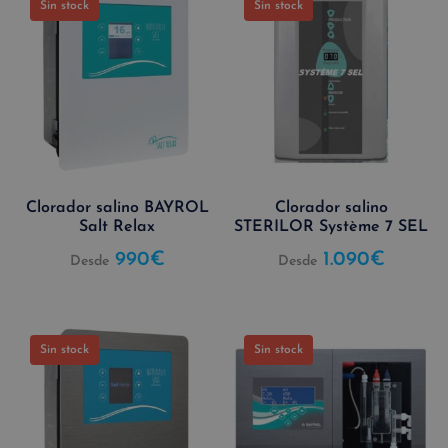
Sin stock
Sin stock
Clorador salino BAYROL
Clorador salino
Salt Relax
STERILOR Système 7 SEL
990
€
1.090
€
Desde
Desde
Sin stock
Sin stock