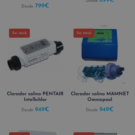
899
€
Desde
799
€
Desde
Sin stock
Sin stock
Clorador salino PENTAIR
Clorador salino MAMNET
Intellichlor
Omniapool
949
€
949
€
Desde
Desde