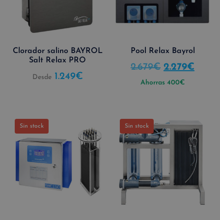
Clorador salino BAYROL
Pool Relax Bayrol
Salt Relax PRO
2.679
€
2.279
€
1.249
€
Desde
Ahorras
400
€
Sin stock
Sin stock