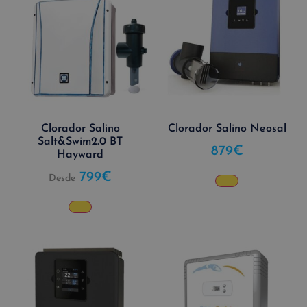
Clorador Salino
Clorador Salino Neosal
Salt&Swim2.0 BT
879
€
Hayward
799
€
Desde