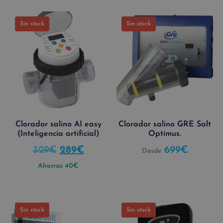
Sin stock
Sin stock
Clorador salino AI easy
Clorador salino GRE Salt
(Inteligencia artificial)
Optimus.
329
€
289
€
699
€
Desde
Ahorras
40
€
Sin stock
Sin stock