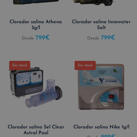
Clorador salino Athena
Clorador salino Innowater
3g/l
Salt
799
€
799
€
Desde
Desde
Sin stock
Sin stock
Clorador salino Sel Clear
Clorador salino Nike 1g/l
Astral Pool