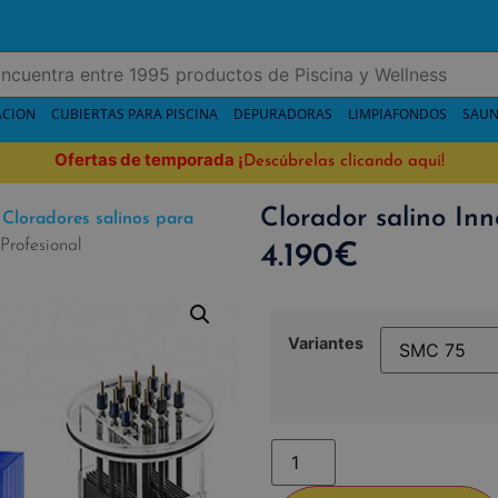
ACION
CUBIERTAS PARA PISCINA
DEPURADORAS
LIMPIAFONDOS
SAUN
Ofertas de temporada
¡
Descúbrelas clicando aquí!
Clorador salino In
/
Cloradores salinos para
Profesional
4.190
€
Variantes