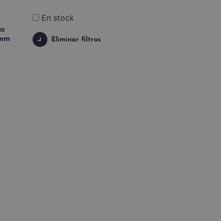
En stock
ra
0mm
Eliminar filtros