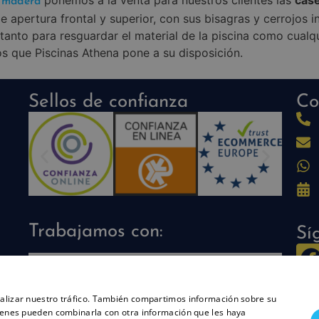
ponemos a la venta para nuestros clientes las
cas
e madera
 apertura frontal y superior, con sus bisagras y cerrojos in
tanto para resguardar el material de la piscina como cualqui
los que Piscinas Athena pone a su disposición.
Sellos de confianza
Co
Trabajamos con:
Sí
analizar nuestro tráfico. También compartimos información sobre su
quienes pueden combinarla con otra información que les haya