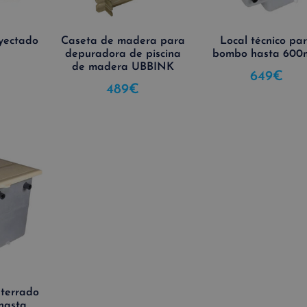
nyectado
Caseta de madera para
Local técnico pa
depuradora de piscina
bombo hasta 60
de madera UBBINK
649
€
489
€
nterrado
hasta