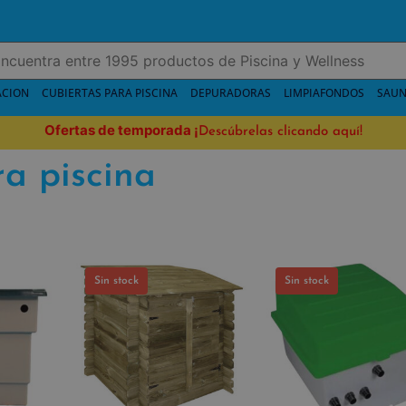
ACION
CUBIERTAS PARA PISCINA
DEPURADORAS
LIMPIAFONDOS
SAUN
Ofertas de temporada
¡
Descúbrelas clicando aquí!
a piscina
Sin stock
Sin stock