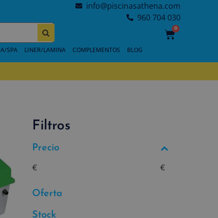
info@piscinasathena.com
960 704 030
0
A/SPA
LINER/LAMINA
COMPLEMENTOS
BLOG
Filtros
Precio
€
€
Oferta
Stock