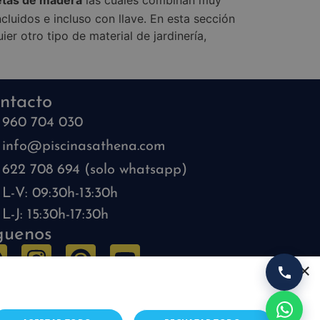
etas de madera
las cuales combinan muy
cluidos e incluso con llave. En esta sección
er otro tipo de material de jardinería,
ntacto
960 704 030
info@piscinasathena.com
622 708 694 (solo whatsapp)
L-V: 09:30h-13:30h
L-J: 15:30h-17:30h
guenos
×