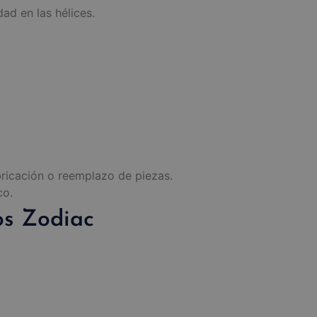
ad en las hélices.
bricación o reemplazo de piezas.
co.
os Zodiac