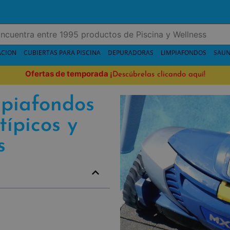
ACION
CUBIERTAS PARA PISCINA
DEPURADORAS
LIMPIAFONDOS
SAUN
Ofertas de temporada
¡
Descúbrelas clicando aquí!
mpiafondos
típicos y
s