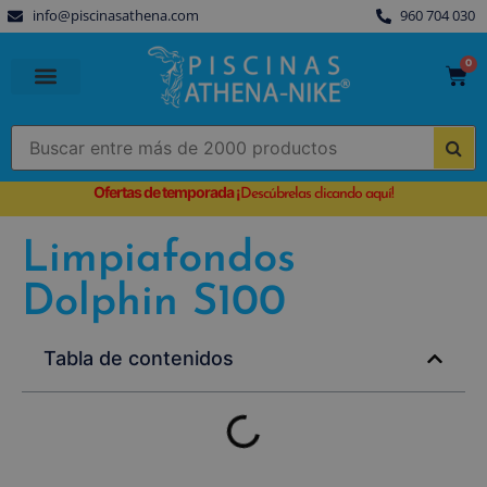
info@piscinasathena.com
960 704 030
0
PISCINAS PREFABRICADAS
PISCINAS DESMONTABLES
CUBIERTAS PARA PISCINA
Ofertas de temporada
¡
Descúbrelas clicando aquí!
Limpiafondos
Dolphin S100
Tabla de contenidos