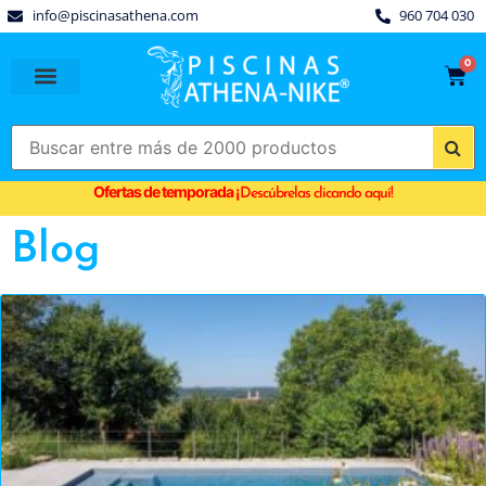
info@piscinasathena.com
960 704 030
0
PISCINAS PREFABRICADAS
PISCINAS DESMONTABLES
CUBIERTAS PARA PISCINA
Ofertas de temporada
¡
Descúbrelas clicando aquí!
Blog