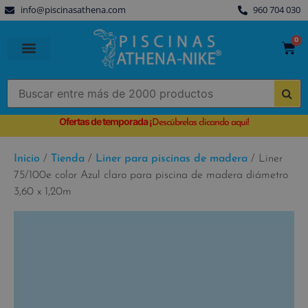
info@piscinasathena.com
960 704 030
0
PISCINAS PREFABRICADAS
PISCINAS DESMONTABLES
CUBIERTAS PARA PISCINA
Ofertas de temporada
¡
Descúbrelas clicando aquí!
Inicio
/
Tienda
/
Liner para piscinas de madera
/ Liner
75/100e color Azul claro para piscina de madera diámetro
3,60 x 1,20m