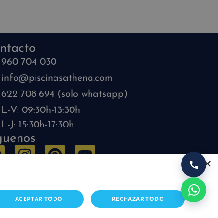
ntacto
960 704 030
info@piscinasathena.com
622 708 694 (solo whatsapp)
L-V: 09:30h-13:30h
L-J: 15:30h-17:30h
guenos
×
ACEPTAR TODO
RECHAZAR TODO