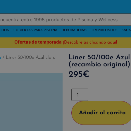
ACION
CUBIERTAS PARA PISCINA
DEPURADORAS
LIMPIAFONDOS
SAUN
Ofertas de temporada
¡
Descúbrelas clicando aquí!
Liner 50/100e Azul 
a
/ Liner 50/100e Azul claro
(recambio original)
295
€
Añadir al carrito