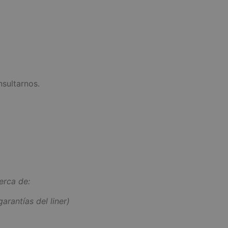
nsultarnos.
erca de:
arantías del liner)