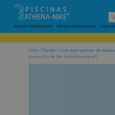
PISCINAS PREFABRICADAS
PISCINAS DESMONTABLES
CLIMATIZ
Inicio
/
Tienda
/
Liner para piscinas de mader
piscina City de Gre (recambio original)