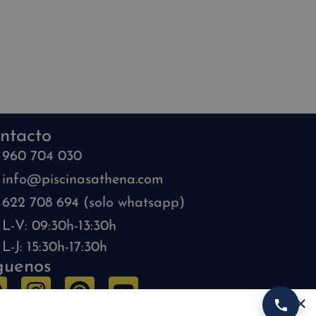
ntacto
960 704 030
info@piscinasathena.com
622 708 694 (solo whatsapp)
L-V: 09:30h-13:30h
L-J: 15:30h-17:30h
guenos
×