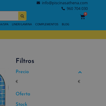
info@piscinasathena.com
960 704 030
0
A/SPA
LINER/LAMINA
COMPLEMENTOS
BLOG
Filtros
Precio
€
€
Oferta
Stock