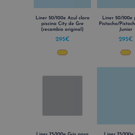
Liner 50/100e Azul claro
Liner 50/100e 
piscina City de Gre
Pistacho/Pistoch
(recambio original)
Junior
295
€
295
€
Liner 75/100e Gris para
Liner 75/100