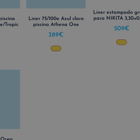
Liner estampado gr
para NIKITA 3,30×0
piscina
Liner 75/100e Azul claro
e/Tropic
piscina Athena One
509
€
389
€
e Ocea