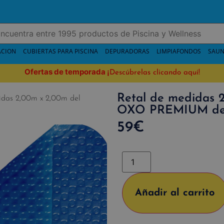
ACION
CUBIERTAS PARA PISCINA
DEPURADORAS
LIMPIAFONDOS
SAUN
Ofertas de temporada
¡
Descúbrelas clicando aquí!
Retal de medidas 
idas 2,00m x 2,00m del
OXO PREMIUM de 
59
€
Añadir al carrito