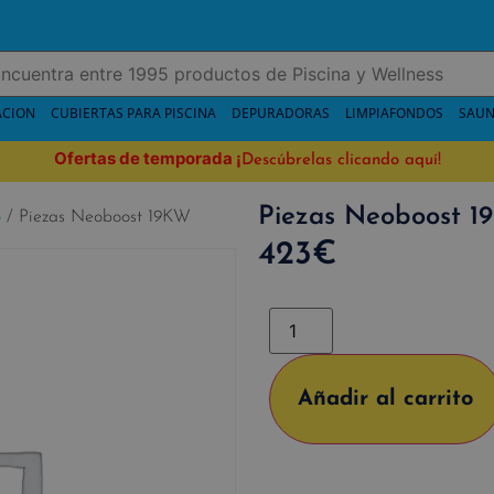
ACION
CUBIERTAS PARA PISCINA
DEPURADORAS
LIMPIAFONDOS
SAUN
Ofertas de temporada
¡
Descúbrelas clicando aquí!
Piezas Neoboost 
S
/ Piezas Neoboost 19KW
423
€
Añadir al carrito