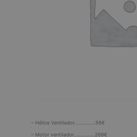
– Hélice Ventilador…………….56€
– Motor ventilador…………….269€