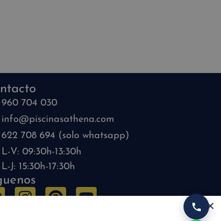
ntacto
960 704 030
info@piscinasathena.com
622 708 694 (solo whatsapp)
L-V: 09:30h-13:30h
L-J: 15:30h-17:30h
guenos
×