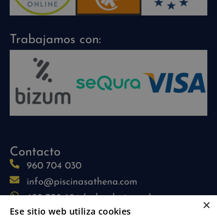
Trabajamos con:
Contacto
960 704 030
info@piscinasathena.com
622 708 694 (solo whatsapp)
×
Ese sitio web utiliza cookies
L-V: 09:30h-13:30h