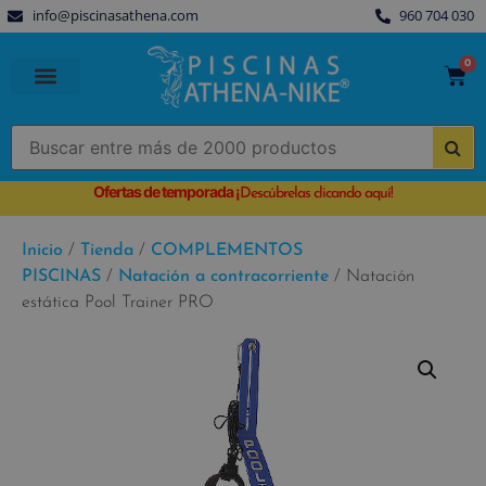
info@piscinasathena.com
960 704 030
0
PISCINAS PREFABRICADAS
PISCINAS DESMONTABLES
CUBIERTAS PARA PISCINA
Ofertas de temporada
¡
Descúbrelas clicando aquí!
Inicio
/
Tienda
/
COMPLEMENTOS
PISCINAS
/
Natación a contracorriente
/ Natación
estática Pool Trainer PRO