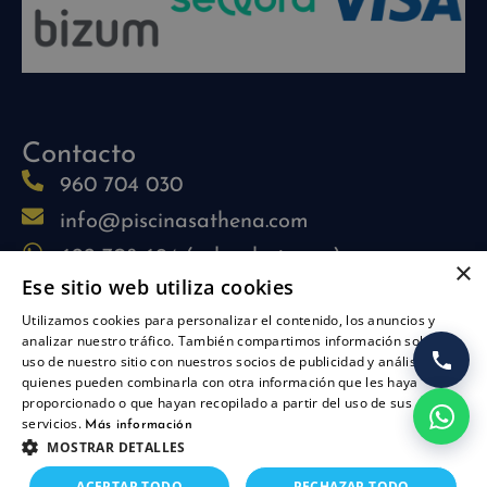
Contacto
960 704 030
info@piscinasathena.com
622 708 694 (solo whatsapp)
×
Ese sitio web utiliza cookies
L-V: 09:30h-13:30h
Utilizamos cookies para personalizar el contenido, los anuncios y
L-J: 15:30h-17:30h
analizar nuestro tráfico. También compartimos información sobre su
Síguenos
uso de nuestro sitio con nuestros socios de publicidad y análisis,
quienes pueden combinarla con otra información que les haya
proporcionado o que hayan recopilado a partir del uso de sus
servicios.
Más información
MOSTRAR DETALLES
Añadir al carrito
ACEPTAR TODO
RECHAZAR TODO