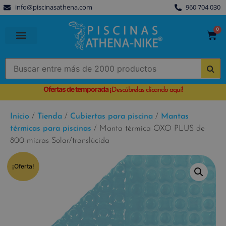
info@piscinasathena.com
960 704 030
0
PISCINAS PREFABRICADAS
PISCINAS DESMONTABLES
CUBIERTAS PARA PISCINA
Ofertas de temporada
¡
Descúbrelas clicando aquí!
Inicio
/
Tienda
/
Cubiertas para piscina
/
Mantas
térmicas para piscinas
/ Manta térmica OXO PLUS de
800 micras Solar/translúcida
¡Oferta!