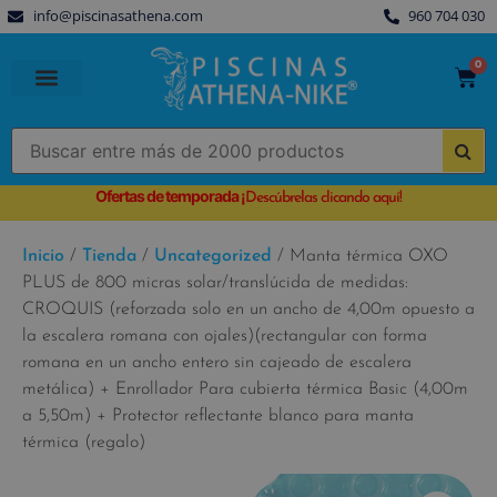
info@piscinasathena.com
960 704 030
0
PISCINAS PREFABRICADAS
PISCINAS DESMONTABLES
CUBIERTAS PARA PISCINA
Ofertas de temporada
¡
Descúbrelas clicando aquí!
Inicio
/
Tienda
/
Uncategorized
/ Manta térmica OXO
PLUS de 800 micras solar/translúcida de medidas:
CROQUIS (reforzada solo en un ancho de 4,00m opuesto a
la escalera romana con ojales)(rectangular con forma
romana en un ancho entero sin cajeado de escalera
metálica) + Enrollador Para cubierta térmica Basic (4,00m
a 5,50m) + Protector reflectante blanco para manta
térmica (regalo)