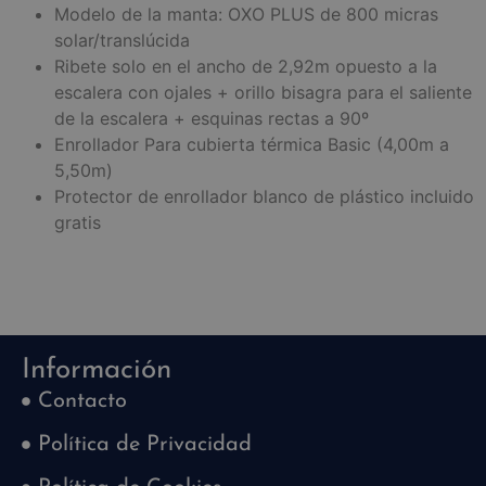
Modelo de la manta: OXO PLUS de 800 micras
solar/translúcida
Ribete solo en el ancho de 2,92m opuesto a la
escalera con ojales + orillo bisagra para el saliente
de la escalera + esquinas rectas a 90º
Enrollador Para cubierta térmica Basic (4,00m a
5,50m)
Protector de enrollador blanco de plástico incluido
gratis
Información
Contacto
Política de Privacidad