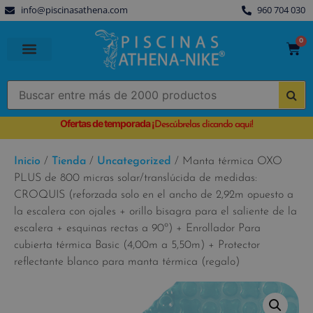
info@piscinasathena.com
960 704 030
0
PISCINAS PREFABRICADAS
PISCINAS DESMONTABLES
CUBIERTAS PARA PISCINA
Ofertas de temporada
¡
Descúbrelas clicando aquí!
Inicio
/
Tienda
/
Uncategorized
/ Manta térmica OXO
PLUS de 800 micras solar/translúcida de medidas:
CROQUIS (reforzada solo en el ancho de 2,92m opuesto a
la escalera con ojales + orillo bisagra para el saliente de la
escalera + esquinas rectas a 90º) + Enrollador Para
cubierta térmica Basic (4,00m a 5,50m) + Protector
reflectante blanco para manta térmica (regalo)