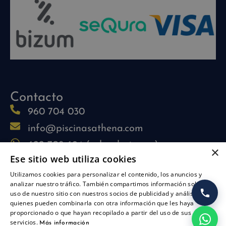
Contacto
960 704 030
info@piscinasathena.com
622 708 694 (solo whatsapp)
×
Ese sitio web utiliza cookies
L-V: 09:30h-13:30h
Utilizamos cookies para personalizar el contenido, los anuncios y
L-J: 15:30h-17:30h
analizar nuestro tráfico. También compartimos información sobre su
Síguenos
uso de nuestro sitio con nuestros socios de publicidad y análisis,
quienes pueden combinarla con otra información que les haya
proporcionado o que hayan recopilado a partir del uso de sus
servicios.
Más información