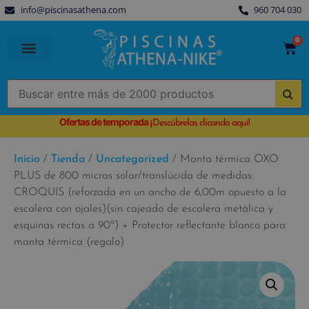
info@piscinasathena.com
960 704 030
0
PISCINAS PREFABRICADAS
PISCINAS DESMONTABLES
CUBIERTAS PARA PISCINA
Ofertas de temporada
¡
Descúbrelas clicando aquí!
Inicio
/
Tienda
/
Uncategorized
/ Manta térmica OXO
PLUS de 800 micras solar/translúcida de medidas:
CROQUIS (reforzada en un ancho de 6,00m opuesto a la
escalera con ojales)(sin cajeado de escalera metálica y
esquinas rectas a 90º) + Protector reflectante blanco para
manta térmica (regalo)