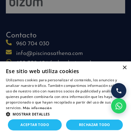
Contacto
960 704 030
info@piscinasathena.com
622 708 694 (solo whatsapp)
×
Ese sitio web utiliza cookies
L-V: 09:30h-13:30h
Utilizamos cookies para personalizar el contenido, los anuncios y
L-J: 15:30h-17:30h
analizar nuestro tráfico. También compartimos información sobre su
Síguenos
uso de nuestro sitio con nuestros socios de publicidad y análisis,
quienes pueden combinarla con otra información que les haya
proporcionado o que hayan recopilado a partir del uso de sus
servicios.
Más información
MOSTRAR DETALLES
Añadir al carrito
ACEPTAR TODO
RECHAZAR TODO