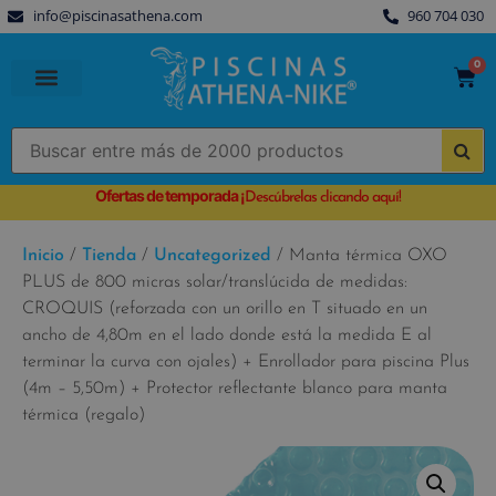
info@piscinasathena.com
960 704 030
0
PISCINAS PREFABRICADAS
PISCINAS DESMONTABLES
CUBIERTAS PARA PISCINA
Ofertas de temporada
¡
Descúbrelas clicando aquí!
Inicio
/
Tienda
/
Uncategorized
/ Manta térmica OXO
PLUS de 800 micras solar/translúcida de medidas:
CROQUIS (reforzada con un orillo en T situado en un
ancho de 4,80m en el lado donde está la medida E al
terminar la curva con ojales) + Enrollador para piscina Plus
(4m – 5,50m) + Protector reflectante blanco para manta
térmica (regalo)