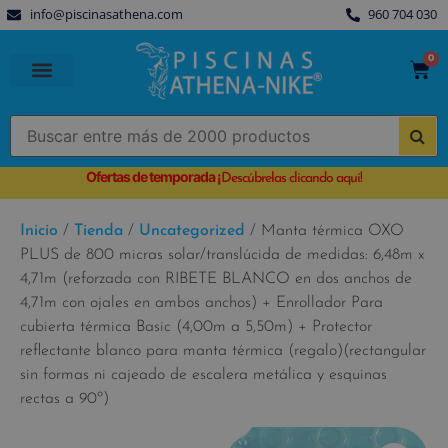
info@piscinasathena.com
960 704 030
0
PISCINAS PREFABRICADAS
PISCINAS DESMONTABLES
CUBIERTAS PARA PISCINA
Ofertas de temporada
¡
Descúbrelas clicando aquí!
Inicio
/
Tienda
/
Uncategorized
/ Manta térmica OXO
PLUS de 800 micras solar/translúcida de medidas: 6,48m x
4,71m (reforzada con RIBETE BLANCO en dos anchos de
4,71m con ojales en ambos anchos) + Enrollador Para
cubierta térmica Basic (4,00m a 5,50m) + Protector
reflectante blanco para manta térmica (regalo)(rectangular
sin formas ni cajeado de escalera metálica y esquinas
rectas a 90º)