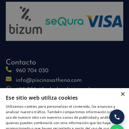
Contacto
960 704 030
info@piscinasathena.com
622 708 694 (solo whatsapp)
×
Ese sitio web utiliza cookies
L-V: 09:30h-13:30h
Utilizamos cookies para personalizar el contenido, los anuncios y
L-J: 15:30h-17:30h
analizar nuestro tráfico. También compartimos información sobre su
Síguenos
uso de nuestro sitio con nuestros socios de publicidad y análisis,
quienes pueden combinarla con otra información que les haya
proporcionado o que hayan recopilado a partir del uso de sus