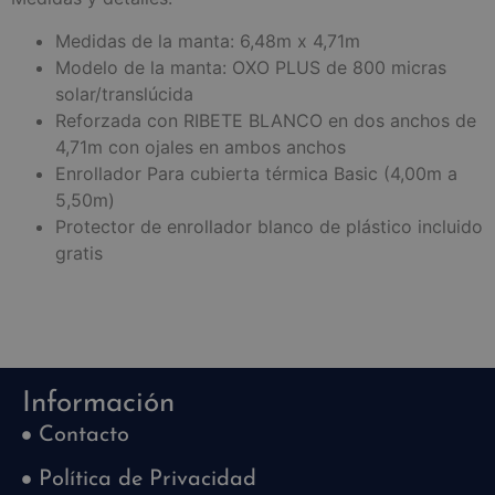
Medidas de la manta: 6,48m x 4,71m
Modelo de la manta: OXO PLUS de 800 micras
solar/translúcida
Reforzada con RIBETE BLANCO en dos anchos de
4,71m con ojales en ambos anchos
Enrollador Para cubierta térmica Basic (4,00m a
5,50m)
Protector de enrollador blanco de plástico incluido
gratis
Información
Contacto
Política de Privacidad