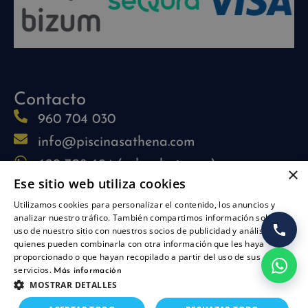
Contacto
960 704 030
info@piscinasathena.com
622 708 694 (solo whatsapp)
×
Ese sitio web utiliza cookies
L-V: 09:30h-13:30h
Utilizamos cookies para personalizar el contenido, los anuncios y
L-J: 15:30h-17:30h
analizar nuestro tráfico. También compartimos información sobre su
Síguenos
uso de nuestro sitio con nuestros socios de publicidad y análisis,
quienes pueden combinarla con otra información que les haya
proporcionado o que hayan recopilado a partir del uso de sus
servicios.
Más información
MOSTRAR DETALLES