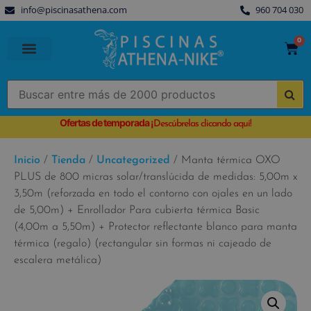
info@piscinasathena.com
960 704 030
0
PISCINAS PREFABRICADAS
PISCINAS DESMONTABLES
CUBIERTAS PARA PISCINA
Ofertas de temporada
¡
Descúbrelas clicando aquí!
Inicio
/
Tienda
/
Uncategorized
/ Manta térmica OXO
PLUS de 800 micras solar/translúcida de medidas: 5,00m x
3,50m (reforzada en todo el contorno con ojales en un lado
de 5,00m) + Enrollador Para cubierta térmica Basic
(4,00m a 5,50m) + Protector reflectante blanco para manta
térmica (regalo) (rectangular sin formas ni cajeado de
escalera metálica)