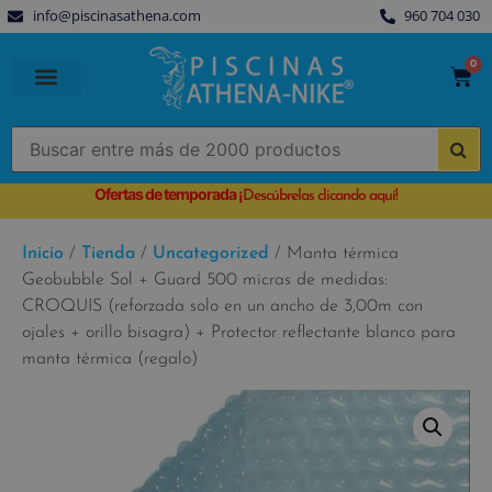
info@piscinasathena.com
960 704 030
0
PISCINAS PREFABRICADAS
PISCINAS DESMONTABLES
CUBIERTAS PARA PISCINA
Ofertas de temporada
¡
Descúbrelas clicando aquí!
Inicio
/
Tienda
/
Uncategorized
/ Manta térmica
Geobubble Sol + Guard 500 micras de medidas:
CROQUIS (reforzada solo en un ancho de 3,00m con
ojales + orillo bisagra) + Protector reflectante blanco para
manta térmica (regalo)