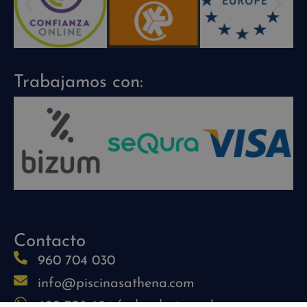
Trabajamos con:
Contacto
960 704 030
info@piscinasathena.com
622 708 694 (solo whatsapp)