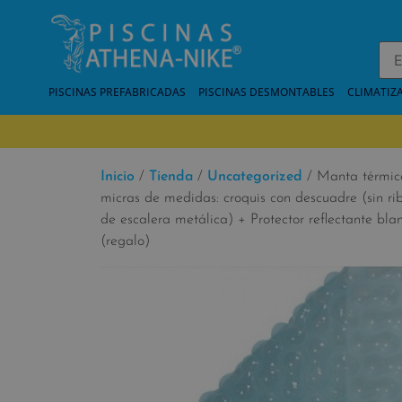
PISCINAS PREFABRICADAS
PISCINAS DESMONTABLES
CLIMATIZ
Inicio
/
Tienda
/
Uncategorized
/ Manta térmic
micras de medidas: croquis con descuadre (sin rib
de escalera metálica) + Protector reflectante bl
(regalo)