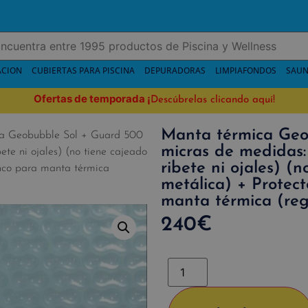
ACION
CUBIERTAS PARA PISCINA
DEPURADORAS
LIMPIAFONDOS
SAUN
Ofertas de temporada
¡
Descúbrelas clicando aquí!
Manta térmica Geo
a Geobubble Sol + Guard 500
micras de medidas:
ete ni ojales) (no tiene cajeado
ribete ni ojales) (
anco para manta térmica
metálica) + Protect
manta térmica (reg
240
€