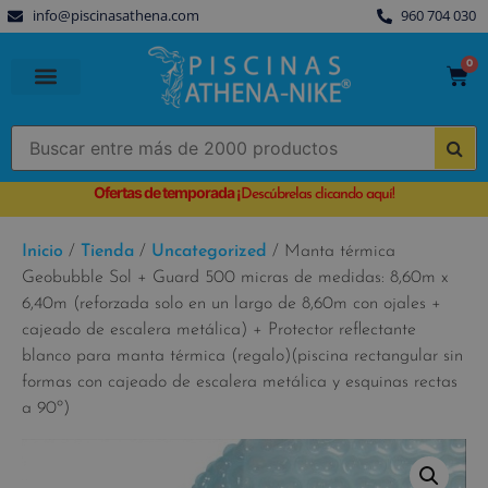
info@piscinasathena.com
960 704 030
0
PISCINAS PREFABRICADAS
PISCINAS DESMONTABLES
CUBIERTAS PARA PISCINA
Ofertas de temporada
¡
Descúbrelas clicando aquí!
Inicio
/
Tienda
/
Uncategorized
/ Manta térmica
Geobubble Sol + Guard 500 micras de medidas: 8,60m x
6,40m (reforzada solo en un largo de 8,60m con ojales +
cajeado de escalera metálica) + Protector reflectante
blanco para manta térmica (regalo)(piscina rectangular sin
formas con cajeado de escalera metálica y esquinas rectas
a 90º)