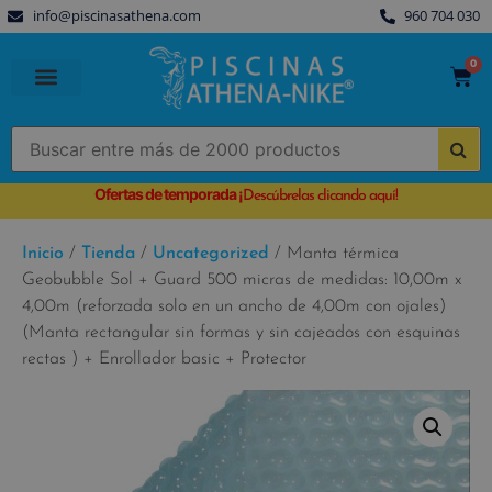
info@piscinasathena.com
960 704 030
0
PISCINAS PREFABRICADAS
PISCINAS DESMONTABLES
CUBIERTAS PARA PISCINA
Ofertas de temporada
¡
Descúbrelas clicando aquí!
Inicio
/
Tienda
/
Uncategorized
/ Manta térmica
Geobubble Sol + Guard 500 micras de medidas: 10,00m x
4,00m (reforzada solo en un ancho de 4,00m con ojales)
(Manta rectangular sin formas y sin cajeados con esquinas
rectas ) + Enrollador basic + Protector