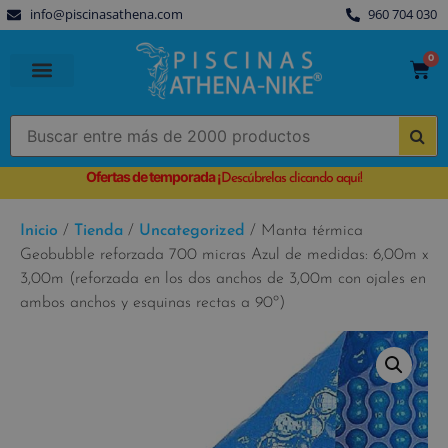
info@piscinasathena.com
960 704 030
0
PISCINAS PREFABRICADAS
PISCINAS DESMONTABLES
CUBIERTAS PARA PISCINA
Ofertas de temporada
¡
Descúbrelas clicando aquí!
Inicio
/
Tienda
/
Uncategorized
/ Manta térmica
Geobubble reforzada 700 micras Azul de medidas: 6,00m x
3,00m (reforzada en los dos anchos de 3,00m con ojales en
ambos anchos y esquinas rectas a 90º)