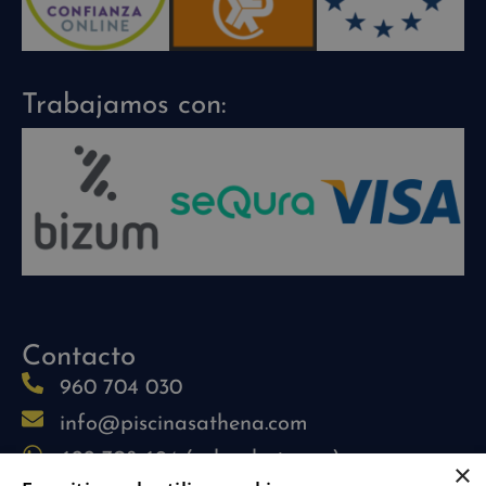
Trabajamos con:
Contacto
960 704 030
info@piscinasathena.com
622 708 694 (solo whatsapp)
×