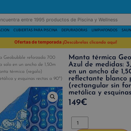
ACION
CUBIERTAS PARA PISCINA
DEPURADORAS
LIMPIAFONDOS
SAUN
Ofertas de temporada
¡
Descúbrelas clicando aquí!
Manta térmica Geo
a Geobubble reforzada 700
Azul de medidas: 3
a solo en un ancho de 1,50m
en un ancho de 1,5
anta térmica (regalo)
reflectante blanco
etálica y esquinas rectas a 90º)
(rectangular sin fo
metálica y esquinas
149
€