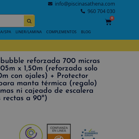
info@piscinasathena.com
960 704 030
0
A/SPA
LINER/LAMINA
COMPLEMENTOS
BLOG
bubble reforzada 700 micras
,05m x 1,50m (reforzada solo
0m con ojales) + Protector
 para manta térmica (regalo)
rmas ni cajeado de escalera
 rectas a 90º)