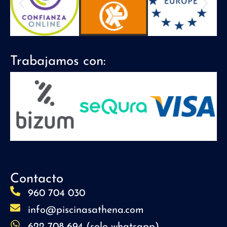
Trabajamos con:
Contacto
960 704 030
info@piscinasathena.com
622 708 694 (solo whatsapp)