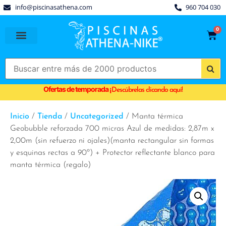
info@piscinasathena.com
960 704 030
0
PISCINAS PREFABRICADAS
PISCINAS DESMONTABLES
CUBIERTAS PARA PISCINA
Ofertas de temporada
¡
Descúbrelas clicando aquí!
Inicio
/
Tienda
/
Uncategorized
/ Manta térmica
Geobubble reforzada 700 micras Azul de medidas: 2,87m x
2,00m (sin refuerzo ni ojales)(manta rectangular sin formas
y esquinas rectas a 90º) + Protector reflectante blanco para
manta térmica (regalo)