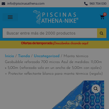
info@piscinasathena.com
960 704 030
0
PISCINAS PREFABRICADAS
PISCINAS DESMONTABLES
CUBIERTAS PARA PISCINA
Ofertas de temporada
¡
Descúbrelas clicando aquí!
Inicio
/
Tienda
/
Uncategorized
/ Manta térmica
Geobubble reforzada 700 micras Azul de medidas: 11,00m
x 5,00m (reforzada solo en un ancho de 5,00m con ojales)
+ Protector reflectante blanco para manta térmica (regalo)