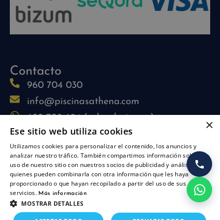
Contacto
960 704 030
info@piscinasathena.com
622 708 694 (solo whatsapp)
×
Ese sitio web utiliza cookies
L-V: 09:30h-13:30h
Utilizamos cookies para personalizar el contenido, los anuncios y
L-J: 15:30h-17:30h
analizar nuestro tráfico. También compartimos información sobre su
Síguenos
uso de nuestro sitio con nuestros socios de publicidad y análisis,
quienes pueden combinarla con otra información que les haya
proporcionado o que hayan recopilado a partir del uso de sus
servicios.
Más información
MOSTRAR DETALLES