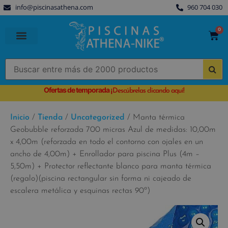
info@piscinasathena.com
960 704 030
0
PISCINAS PREFABRICADAS
PISCINAS DESMONTABLES
CUBIERTAS PARA PISCINA
Ofertas de temporada
¡
Descúbrelas clicando aquí!
Inicio
/
Tienda
/
Uncategorized
/ Manta térmica
Geobubble reforzada 700 micras Azul de medidas: 10,00m
x 4,00m (reforzada en todo el contorno con ojales en un
ancho de 4,00m) + Enrollador para piscina Plus (4m –
5,50m) + Protector reflectante blanco para manta térmica
(regalo)(piscina rectangular sin forma ni cajeado de
escalera metálica y esquinas rectas 90º)