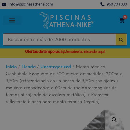
info@piscinasathena.com
960 704 030
0
PISCINAS PREFABRICADAS
PISCINAS DESMONTABLES
CUBIERTAS PARA PISCINA
Ofertas de temporada
¡
Descúbrelas clicando aquí!
Inicio
/
Tienda
/
Uncategorized
/ Manta térmica
Geobubble Reaguard de 500 micras de medidas: 9,00m x
3,50m (reforzada solo en un ancho de 3,50m con ojales +
esquinas redondeadas a 60cm de radio)(rectangular sin
formas ni cajeado de escalera metálica) + Protector
reflectante blanco para manta térmica (regalo)