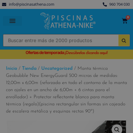
info@piscinasathena.com
960 704 030
0
PISCINAS PREFABRICADAS
PISCINAS DESMONTABLES
CUBIERTAS PARA PISCINA
Ofertas de temporada
¡
Descúbrelas clicando aquí!
Inicio
/
Tienda
/
Uncategorized
/ Manta térmica
Geobubble New EnergyGuard 500 micras de medidas:
12,00m x 6,00m (reforzada en todo el contorno de la manta
con ojales en un ancho de 6,00m + 6 cintas para el
enrollador) + Protector reflectante blanco para manta
térmica (regalo)(piscina rectangular sin formas sin cajeado
de escalera metálica y esquinas rectas 90º)