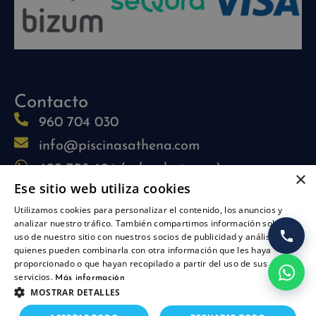
Contacto
960 704 030
info@piscinasathena.com
622 708 694 (solo whatsapp)
×
Ese sitio web utiliza cookies
L-V: 09:30h-13:30h
Utilizamos cookies para personalizar el contenido, los anuncios y
L-J: 15:30h-17:30h
analizar nuestro tráfico. También compartimos información sobre su
Síguenos
uso de nuestro sitio con nuestros socios de publicidad y análisis,
quienes pueden combinarla con otra información que les haya
proporcionado o que hayan recopilado a partir del uso de sus
servicios.
Más información
MOSTRAR DETALLES