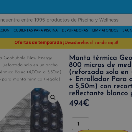
ACION
CUBIERTAS PARA PISCINA
DEPURADORAS
LIMPIAFONDOS
SAUN
Ofertas de temporada
¡
Descúbrelas clicando aquí!
Manta térmica Ge
ca Geobubble New Energy
800 micras de medi
(reforzada solo en un ancho
(reforzada solo en
 térmica Basic (4,00m a 5,50m)
+ Enrollador Para 
co para manta térmica (regalo)
a 5,50m) con recor
reflectante blanco
494
€