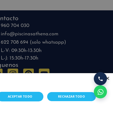
ntacto
960 704 030
info@piscinasathena.com
622 708 694 (solo whatsapp)
L-V: 09:30h-13:30h
L-J: 15:30h-17:30h
guenos
×
ACEPTAR TODO
RECHAZAR TODO