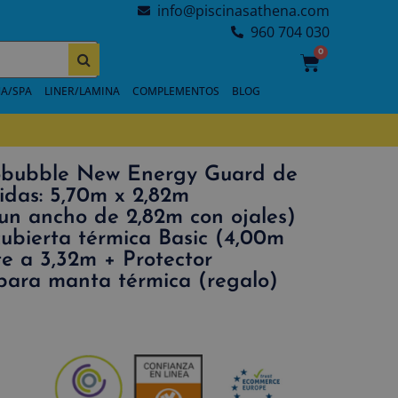
info@piscinasathena.com
960 704 030
0
A/SPA
LINER/LAMINA
COMPLEMENTOS
BLOG
obubble New Energy Guard de
das: 5,70m x 2,82m
 un ancho de 2,82m con ojales)
cubierta térmica Basic (4,00m
te a 3,32m + Protector
 para manta térmica (regalo)