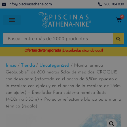
info@piscinasathena.com
960 704 030
0
PISCINAS PREFABRICADAS
PISCINAS DESMONTABLES
CUBIERTAS PARA PISCINA
Ofertas de temporada
¡
Descúbrelas clicando aquí!
Inicio
/
Tienda
/
Uncategorized
/ Manta térmica
Geobubble™ de 800 micras Solar de medidas: CROQUIS
con descuadre (reforzada en el ancho de 3,80m opuesto a
la escalera con ojales y en el ancho de la escalera de 1,34m
con ojales) + Enrollador Para cubierta térmica Basic
(4,00m a 5,50m) + Protector reflectante blanco para manta
térmica (regalo)