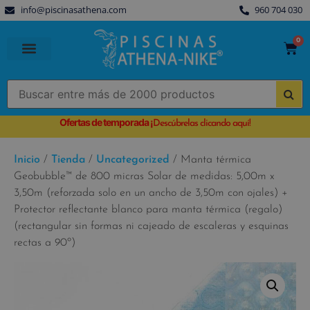
info@piscinasathena.com
960 704 030
0
PISCINAS PREFABRICADAS
PISCINAS DESMONTABLES
CUBIERTAS PARA PISCINA
Ofertas de temporada
¡
Descúbrelas clicando aquí!
Inicio
/
Tienda
/
Uncategorized
/ Manta térmica
Geobubble™ de 800 micras Solar de medidas: 5,00m x
3,50m (reforzada solo en un ancho de 3,50m con ojales) +
Protector reflectante blanco para manta térmica (regalo)
(rectangular sin formas ni cajeado de escaleras y esquinas
rectas a 90º)