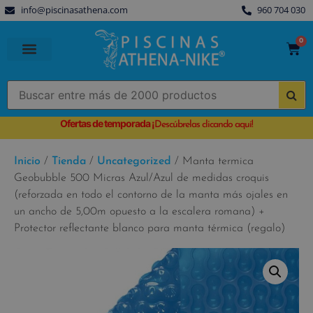
info@piscinasathena.com
960 704 030
0
PISCINAS PREFABRICADAS
PISCINAS DESMONTABLES
CUBIERTAS PARA PISCINA
Ofertas de temporada
¡
Descúbrelas clicando aquí!
Inicio
/
Tienda
/
Uncategorized
/ Manta termica
Geobubble 500 Micras Azul/Azul de medidas croquis
(reforzada en todo el contorno de la manta más ojales en
un ancho de 5,00m opuesto a la escalera romana) +
Protector reflectante blanco para manta térmica (regalo)