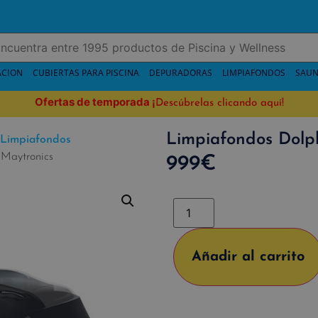
ACION
CUBIERTAS PARA PISCINA
DEPURADORAS
LIMPIAFONDOS
SAUN
Ofertas de temporada
¡
Descúbrelas clicando aquí!
Limpiafondos Dolph
Limpiafondos
 Maytronics
999
€
Añadir al carrito