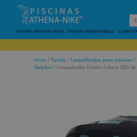
PISCINAS PREFABRICADAS
PISCINAS DESMONTABLES
CLIMATIZ
Inicio
/
Tienda
/
Limpiafondos para piscinas
/
Dolphin
/ Limpiafondos Dolphin Liberty 200 de