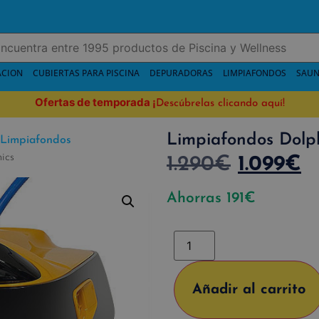
ACION
CUBIERTAS PARA PISCINA
DEPURADORAS
LIMPIAFONDOS
SAUN
Ofertas de temporada
¡
Descúbrelas clicando aquí!
Limpiafondos Dolp
Limpiafondos
ics
1.290
€
1.099
€
Ahorras
191
€
Añadir al carrito