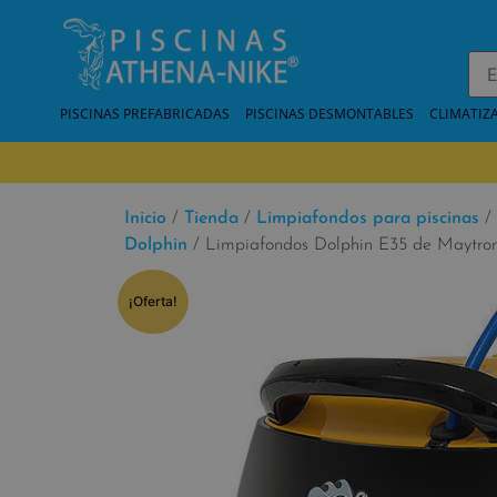
PISCINAS PREFABRICADAS
PISCINAS DESMONTABLES
CLIMATIZ
Inicio
/
Tienda
/
Limpiafondos para piscinas
/
Dolphin
/ Limpiafondos Dolphin E35 de Maytron
¡Oferta!