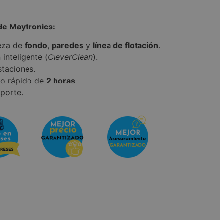
de Maytronics:
ieza de
fondo
,
paredes
y
línea de flotación
.
inteligente (
CleverClean
).
staciones.
to rápido de
2 horas
.
sporte.