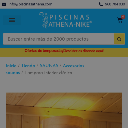
info@piscinasathena.com
960 704 030
0
PISCINAS PREFABRICADAS
PISCINAS DESMONTABLES
CUBIERTAS PARA PISCINA
Ofertas de temporada
¡
Descúbrelas clicando aquí!
Inicio
/
Tienda
/
SAUNAS
/
Accesorios
saunas
/ Lampara interior clásica