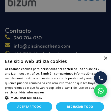
Contacto
960 704 030
info@piscinasathena.com
622 708 694 (solo whatsapp)
×
Ese sitio web utiliza cookies
L-V: 09:30h-13:30h
Utilizamos cookies para personalizar el contenido, los anuncios y
L-J: 15:30h-17:30h
analizar nuestro tráfico. También compartimos información sobre su
Síguenos
uso de nuestro sitio con nuestros socios de publicidad y análisis,
quienes pueden combinarla con otra información que les haya
proporcionado o que hayan recopilado a partir del uso de sus
servicios.
Más información
MOSTRAR DETALLES
ACEPTAR TODO
RECHAZAR TODO