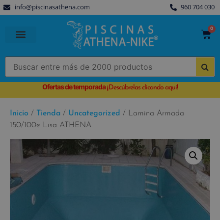
info@piscinasathena.com
960 704 030
0
PISCINAS PREFABRICADAS
PISCINAS DESMONTABLES
CUBIERTAS PARA PISCINA
Ofertas de temporada
¡
Descúbrelas clicando aquí!
Inicio
/
Tienda
/
Uncategorized
/ Lamina Armada
150/100e Lisa ATHENA