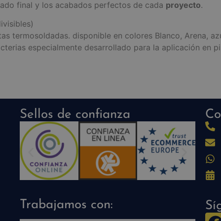
ltado final y los acabados perfectos de cada
proyecto
.
ivisibles)
tas termosoldadas. disponible en colores Blanco, Arena, azu
cterias especialmente desarrollado para la aplicación en pi
Sellos de confianza
Co
Trabajamos con:
Sí