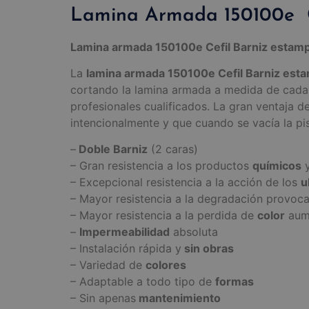
Lamina Armada 150100e C
Lamina armada 150100e Cefil Barniz estam
La
lamina armada 150100e Cefil Barniz est
cortando la lamina armada a medida de cada 
profesionales cualificados. La gran ventaja de
intencionalmente y que cuando se vacía la pi
–
Doble Barniz
(2 caras)
– Gran resistencia a los productos
químicos
y
– Excepcional resistencia a la acción de los
u
– Mayor resistencia a la degradación provoc
– Mayor resistencia a la perdida de
color
aume
–
Impermeabilidad
absoluta
– Instalación rápida y
sin obras
– Variedad de
colores
– Adaptable a todo tipo de
formas
– Sin apenas
mantenimiento