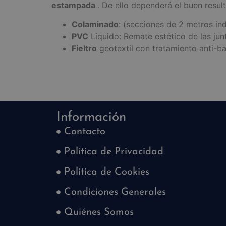
estampada
. De ello dependerá el buen resu
Colaminado
: (secciones de 2 metros ind
PVC
Liquido: Remate estético de las jun
Fieltro
geotextil con tratamiento anti-ba
Información
Contacto
Política de Privacidad
Política de Cookies
Condiciones Generales
Quiénes Somos