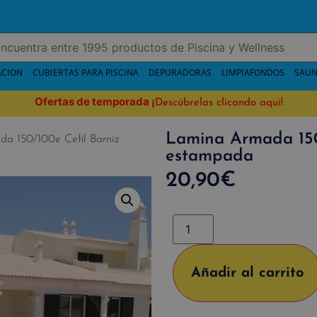
ACION
CUBIERTAS PARA PISCINA
DEPURADORAS
LIMPIAFONDOS
SAUN
Ofertas de temporada
¡
Descúbrelas clicando aquí!
Lamina Armada 150
a 150/100e Cefil Barniz
estampada
20,90
€
Añadir al carrito