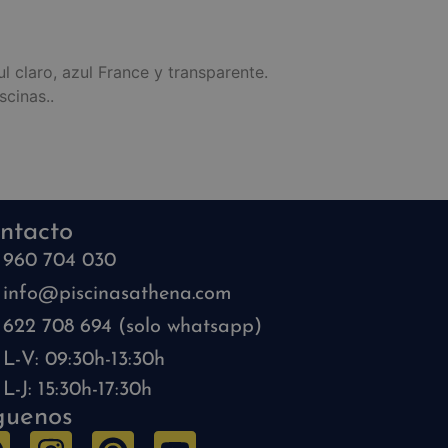
l claro, azul France y transparente.
scinas..
ntacto
960 704 030
info@piscinasathena.com
622 708 694 (solo whatsapp)
L-V: 09:30h-13:30h
L-J: 15:30h-17:30h
guenos