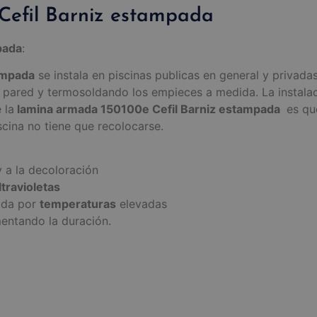
efil Barniz estampada
pada
:
ampada
se instala en piscinas publicas en general y privadas
pared y termosoldando los empieces a medida. La instalaci
 la
lamina armada 150100e Cefil Barniz estampada
es que
scina no tiene que recolocarse.
 a la decoloración
ltravioletas
ada por
temperaturas
elevadas
ntando la duración.