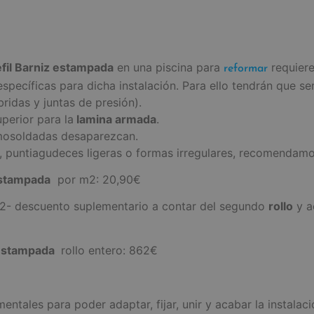
fil Barniz estampada
en una piscina para
requiere
reformar
pecíficas para dicha instalación. Para ello tendrán que ser
ridas y juntas de presión).
perior para la
lamina armada
.
ermosoldadas desaparezcan.
puntiagudeces ligeras o formas irregulares, recomendamos l
estampada
por m2: 20,90€
m2- descuento suplementario a contar del segundo
rollo
y a
 estampada
rollo entero: 862€
ntales para poder adaptar, fijar, unir y acabar la instalaci