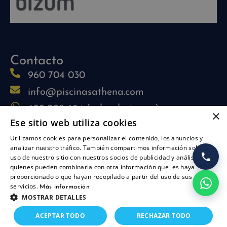
Contacto
960 704 030
info@piscinasathena.com
622 708 694 (solo whatsapp)
×
Ese sitio web utiliza cookies
L-V: 09:30h-13:30h
Utilizamos cookies para personalizar el contenido, los anuncios y
L-J: 15:30h-17:30h
analizar nuestro tráfico. También compartimos información sobre su
Síguenos
uso de nuestro sitio con nuestros socios de publicidad y análisis,
quienes pueden combinarla con otra información que les haya
proporcionado o que hayan recopilado a partir del uso de sus
servicios.
Más información
MOSTRAR DETALLES
Añadir al carrito
ACEPTAR TODO
RECHAZAR TODO