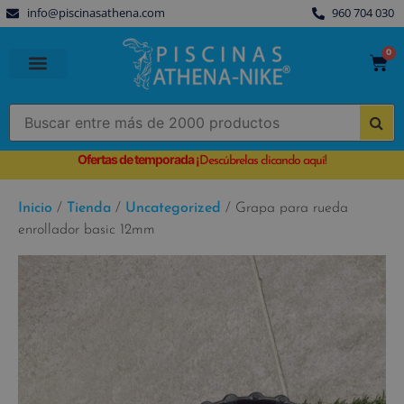
info@piscinasathena.com
960 704 030
0
PISCINAS PREFABRICADAS
PISCINAS DESMONTABLES
CUBIERTAS PARA PISCINA
Ofertas de temporada
¡
Descúbrelas clicando aquí!
Inicio
/
Tienda
/
Uncategorized
/ Grapa para rueda
enrollador basic 12mm