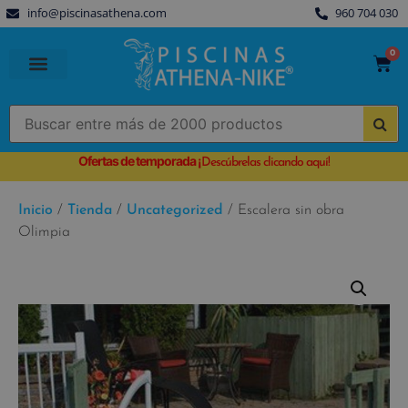
info@piscinasathena.com
960 704 030
0
PISCINAS PREFABRICADAS
PISCINAS DESMONTABLES
CUBIERTAS PARA PISCINA
Ofertas de temporada
¡
Descúbrelas clicando aquí!
Inicio
/
Tienda
/
Uncategorized
/ Escalera sin obra
Olimpia