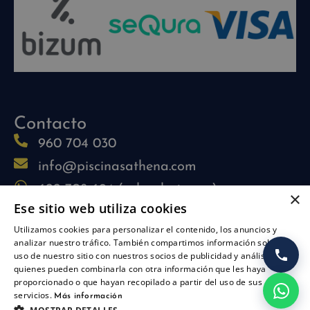
Contacto
960 704 030
info@piscinasathena.com
622 708 694 (solo whatsapp)
×
Ese sitio web utiliza cookies
L-V: 09:30h-13:30h
Utilizamos cookies para personalizar el contenido, los anuncios y
L-J: 15:30h-17:30h
analizar nuestro tráfico. También compartimos información sobre su
Síguenos
uso de nuestro sitio con nuestros socios de publicidad y análisis,
quienes pueden combinarla con otra información que les haya
proporcionado o que hayan recopilado a partir del uso de sus
servicios.
Más información