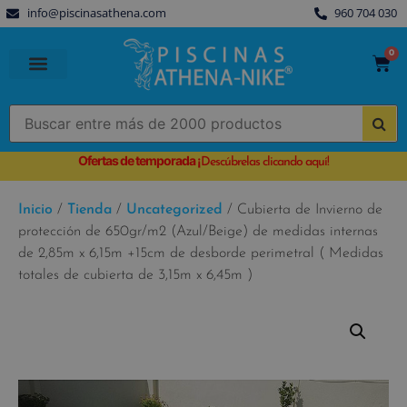
info@piscinasathena.com
960 704 030
0
PISCINAS PREFABRICADAS
PISCINAS DESMONTABLES
CUBIERTAS PARA PISCINA
Ofertas de temporada
¡
Descúbrelas clicando aquí!
Inicio
/
Tienda
/
Uncategorized
/ Cubierta de Invierno de
protección de 650gr/m2 (Azul/Beige) de medidas internas
de 2,85m x 6,15m +15cm de desborde perimetral ( Medidas
totales de cubierta de 3,15m x 6,45m )