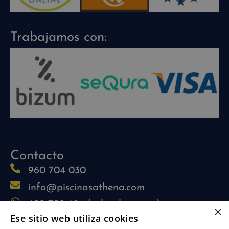
Trabajamos con:
Contacto
960 704 030
info@piscinasathena.com
622 708 694 (solo whatsapp)
×
Ese sitio web utiliza cookies
L-V: 09:30h-13:30h